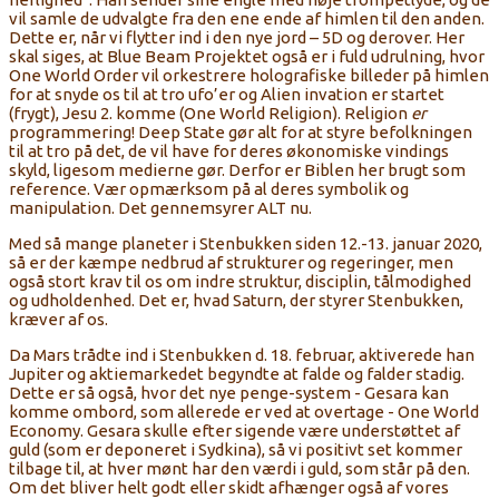
vil samle de udvalgte fra den ene ende af himlen til den anden.
Dette er, når vi flytter ind i den nye jord – 5D og derover. Her
skal siges, at Blue Beam Projektet også er i fuld udrulning, hvor
One World Order vil orkestrere holografiske billeder på himlen
for at snyde os til at tro ufo’er og Alien invation er startet
(frygt), Jesu 2. komme (One World Religion). Religion
er
programmering! Deep State gør alt for at styre befolkningen
til at tro på det, de vil have for deres økonomiske vindings
skyld, ligesom medierne gør. Derfor er Biblen her brugt som
reference. Vær opmærksom på al deres symbolik og
manipulation. Det gennemsyrer ALT nu.
Med så mange planeter i Stenbukken siden 12.-13. januar 2020,
så er der kæmpe nedbrud af strukturer og regeringer, men
også stort krav til os om indre struktur, disciplin, tålmodighed
og udholdenhed. Det er, hvad Saturn, der styrer Stenbukken,
kræver af os.
Da Mars trådte ind i Stenbukken d. 18. februar, aktiverede han
Jupiter og aktiemarkedet begyndte at falde og falder stadig.
Dette er så også, hvor det nye penge-system - Gesara kan
komme ombord, som allerede er ved at overtage - One World
Economy. Gesara skulle efter sigende være understøttet af
guld (som er deponeret i Sydkina), så vi positivt set kommer
tilbage til, at hver mønt har den værdi i guld, som står på den.
Om det bliver helt godt eller skidt afhænger også af vores