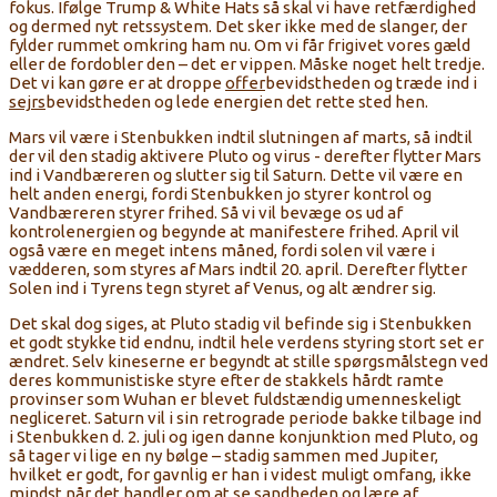
fokus. Ifølge Trump & White Hats så skal vi have retfærdighed
og dermed nyt retssystem. Det sker ikke med de slanger, der
fylder rummet omkring ham nu. Om vi får frigivet vores gæld
eller de fordobler den – det er vippen. Måske noget helt tredje.
Det vi kan gøre er at droppe
offer
bevidstheden og træde ind i
sejrs
bevidstheden og lede energien det rette sted hen.
Mars vil være i Stenbukken indtil slutningen af ​​marts, så indtil
der vil den stadig aktivere Pluto og virus - derefter flytter Mars
ind i Vandbæreren og slutter sig til Saturn. Dette vil være en
helt anden energi, fordi Stenbukken jo styrer kontrol og
Vandbæreren styrer frihed. Så vi vil bevæge os ud af
kontrolenergien og begynde at manifestere frihed. April vil
også være en meget intens måned, fordi solen vil være i
vædderen, som styres af Mars indtil 20. april. Derefter flytter
Solen ind i Tyrens tegn styret af Venus, og alt ændrer sig.
Det skal dog siges, at Pluto stadig vil befinde sig i Stenbukken
et godt stykke tid endnu, indtil hele verdens styring stort set er
ændret. Selv kineserne er begyndt at stille spørgsmålstegn ved
deres kommunistiske styre efter de stakkels hårdt ramte
provinser som Wuhan er blevet fuldstændig umenneskeligt
negliceret. Saturn vil i sin retrograde periode bakke tilbage ind
i Stenbukken d. 2. juli og igen danne konjunktion med Pluto, og
så tager vi lige en ny bølge – stadig sammen med Jupiter,
hvilket er godt, for gavnlig er han i videst muligt omfang, ikke
mindst når det handler om at se sandheden og lære af