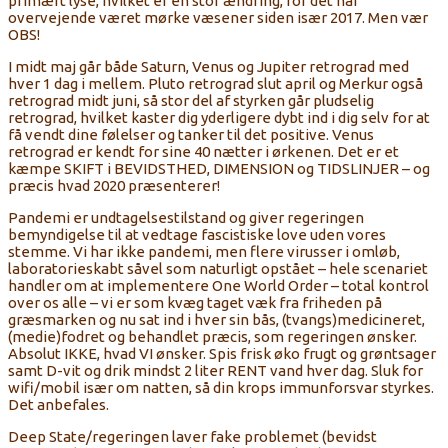
primært lyse, hvilket er en stor ændring, for det har
overvejende været mørke væsener siden især 2017. Men vær
OBS!
I midt maj går både Saturn, Venus og Jupiter retrograd med
hver 1 dag i mellem. Pluto retrograd slut april og Merkur også
retrograd midt juni, så stor del af styrken går pludselig
retrograd, hvilket kaster dig yderligere dybt ind i dig selv for at
få vendt dine følelser og tanker til det positive. Venus
retrograd er kendt for sine 40 nætter i ørkenen. Det er et
kæmpe SKIFT i BEVIDSTHED, DIMENSION og TIDSLINJER – og
præcis hvad 2020 præsenterer!
Pandemi er undtagelsestilstand og giver regeringen
bemyndigelse til at vedtage fascistiske love uden vores
stemme. Vi har ikke pandemi, men flere virusser i omløb,
laboratorieskabt såvel som naturligt opstået – hele scenariet
handler om at implementere One World Order – total kontrol
over os alle – vi er som kvæg taget væk fra friheden på
græsmarken og nu sat ind i hver sin bås, (tvangs)medicineret,
(medie)fodret og behandlet præcis, som regeringen ønsker.
Absolut IKKE, hvad VI ønsker. Spis frisk øko frugt og grøntsager
samt D-vit og drik mindst 2 liter RENT vand hver dag. Sluk for
wifi/mobil især om natten, så din krops immunforsvar styrkes.
Det anbefales.
Deep State/regeringen laver fake problemet (bevidst