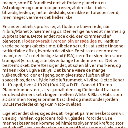
mange, som ER forudbestemt at forlade planeten nu.
Astrologien og numerologien viser, at der ikke findes
tilfældigheder, ej heller dødsfald, som ikke er forudbestemt,
men meget værre er det heller ikke.
En anden bibelsk profeti er, at floderne bliver røde, når
Nibiru/Planet X nærmer sig os. Den er lige nu ved at nærme sig
Jupiters bane. Dette er det røde oxid, der kommer ud af
planeten.
Floder overalt i verden bliver røde lige nu.
Rødt er
vrede og regnskabets time. Bibelen ser ud til at sætte tingene i
rækkefølge efter, hvordan de vil ske. Først tales der om den
mand, der står i det hellige land (USA), derefter sker den store
trængsel (virus), og alle bliver bange for denne virus. Det er
bestemt sket. Derefter siger det, at solen bliver mørkere, og
månen ikke vil give sit lys. Det kunne være de mange
vulkanudbrud, der er i gang, som giver støv i luften eller
spaceships, der vil fylde hele luftrummet. Vi vil se! Dette ligner
1.-10. april, hvor 4 10 20 (10/4-20) = DJT - Donald J Trump.
Planen kunne være, at vi globalt den dag får besked fra ham
om, hvad der er sket i krigen mellem White & Black Hats, som
alt sammen foregår primært i stilhed og mest under jorden
UDEN mediedækning (kun Nato-øvelse!)
Lige efter det sker, siges der, at "tegnet på menneskets søn vil
vise sig i himlen, og jordens folk vil glædes, fordi de vil se
menneskesønnen komme på himlens skyer med kraft og stor
herlighed". Han sender sine engle med høje trompetlyde, og de