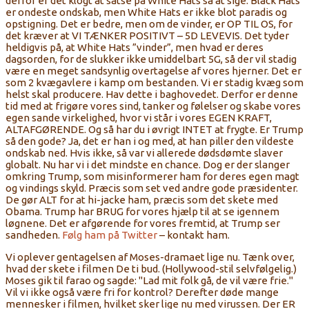
derfor er det klogt at satse på White Hats så at sige. Black Hats
er ondeste ondskab, men White Hats er ikke blot paradis og
opstigning. Det er bedre, men om de vinder, er OP TIL OS, for
det kræver at VI TÆNKER POSITIVT – 5D LEVEVIS. Det tyder
heldigvis på, at White Hats ”vinder”, men hvad er deres
dagsorden, for de slukker ikke umiddelbart 5G, så der vil stadig
være en meget sandsynlig overtagelse af vores hjerner. Det er
som 2 kvægavlere i kamp om bestanden. Vi er stadig kvæg som
helst skal producere. Hav dette i baghovedet. Derfor er denne
tid med at frigøre vores sind, tanker og følelser og skabe vores
egen sande virkelighed, hvor vi står i vores EGEN KRAFT,
ALTAFGØRENDE. Og så har du i øvrigt INTET at frygte. Er Trump
så den gode? Ja, det er han i og med, at han piller den vildeste
ondskab ned. Hvis ikke, så var vi allerede dødsdømte slaver
globalt. Nu har vi i det mindste en chance. Dog er der slanger
omkring Trump, som misinformerer ham for deres egen magt
og vindings skyld. Præcis som set ved andre gode præsidenter.
De gør ALT for at hi-jacke ham, præcis som det skete med
Obama. Trump har BRUG for vores hjælp til at se igennem
løgnene. Det er afgørende for vores fremtid, at Trump ser
sandheden.
Følg ham på Twitter
– kontakt ham.
Vi oplever gentagelsen af ​​Moses-dramaet lige nu. Tænk over,
hvad der skete i filmen De ti bud. (Hollywood-stil selvfølgelig.)
Moses gik til farao og sagde: "Lad mit folk gå, de vil være frie."
Vil vi ikke også være fri for kontrol? Derefter døde mange
mennesker i filmen, hvilket sker lige nu med virussen. Der ER