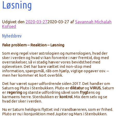
Løsning
Udgivet den
2020-03-27
2020-03-27
af
Savannah Michalah
Kofoed
Nyhedsbrev
Fake problem – Reaktion – Løsning
Som evig regel viser astrologien og numerologien, hvad der
sker i verden og hvad vi kan forvente i nær fremtid, dog med
overraskelser, så vi stadig hæver vores bevidsthed med
oplevelsen. Det har bare væltet ind non-stop med
information, spørgsmål, råb om hjælp, vigtige opgaver osv. –
men her kommer et kort overblik.
Det har været super udfordrende siden 2017. Det handler om
Saturn og Pluto i Stenbukken. Pluto er
diktatur
og
VIRUS
, Saturn
er
regering
og største udfordring såvel som
frygt
ens og
karmaens herre. Stenbukken er
kontrol
. Mix dem selv og se
hvad der sker i verden.
Nu er Saturn heldigvis flyttet ind i Vandbæreren, som er frihed.
Pluto er nu i konjunktion med Jupiter og Mars i Stenbukken.