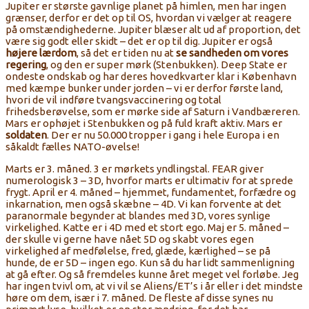
Jupiter er største gavnlige planet på himlen, men har ingen
grænser, derfor er det op til OS, hvordan vi vælger at reagere
på omstændighederne. Jupiter blæser alt ud af proportion, det
være sig godt eller skidt – det er op til dig. Jupiter er også
højere lærdom
, så det er tiden nu at
se sandheden om vores
regering
, og den er super mørk (Stenbukken). Deep State er
ondeste ondskab og har deres hovedkvarter klar i København
med kæmpe bunker under jorden – vi er derfor første land,
hvori de vil indføre tvangsvaccinering og total
frihedsberøvelse, som er mørke side af Saturn i Vandbæreren.
Mars er ophøjet i Stenbukken og på fuld kraft aktiv. Mars er
soldaten
. Der er nu 50.000 tropper i gang i hele Europa i en
såkaldt fælles NATO-øvelse!
Marts er 3. måned. 3 er mørkets yndlingstal. FEAR giver
numerologisk 3 – 3D, hvorfor marts er ultimativ for at sprede
frygt. April er 4. måned – hjemmet, fundamentet, forfædre og
inkarnation, men også skæbne – 4D. Vi kan forvente at det
paranormale begynder at blandes med 3D, vores synlige
virkelighed. Katte er i 4D med et stort ego. Maj er 5. måned –
der skulle vi gerne have nået 5D og skabt vores egen
virkelighed af medfølelse, fred, glæde, kærlighed – se på
hunde, de er 5D – ingen ego. Kun så du har lidt sammenligning
at gå efter. Og så fremdeles kunne året meget vel forløbe. Jeg
har ingen tvivl om, at vi vil se Aliens/ET’s i år eller i det mindste
høre om dem, især i 7. måned. De fleste af disse synes nu