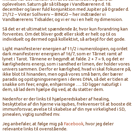
oplevelsen. Saturn går så tilbage i Vandbæreren d. 18.
december og laver fuld konjunktion med Jupiter på 0 grader d.
21/12 – Vinter Solhverv – BINGO – her indtræder vi
Vandbærerens Tidsalder, og vi er nu i en helt ny dimension.
Så det er et ultimativt spændende år, hvor kun forandring kan
forventes. Om det bliver godt eller skidt er helt op til os
individuelt og dermed også kollektivt, så arbejd for det gode.
Light manifesterer energien af 11/2 i numerologien, og ordet
dark manifesterer energien af 16/7, som er Tårnet ramt af
lynet i Tarot. Tårnene er begyndt at falde. 2 + 7 = 9, og det er
kærlighedens energi, som i sandhed er limen, der holder vores
univers sammen. Derfor er kærlighed, hvad vi skal fokusere på,
ikke blot til hinanden, men også vores små børn, der bærer
paradis og opstigningsenergien i deres DNA, så det er tiden at
snakke om feer, engle, enhjørninge …. 5D ligger naturligt i
dem, så lad dem hjælpe dig ved, at du støtter dem.
Nedenfor er der links til hjælperedskaber af healing,
beskyttelse af din hjerne via Iqubes, frekvenser til at booste dit
immunforsvar, øvelse til skabelse af din nye virkelighed i 5D,
pinealen, vigtig sundhed mv.
Jeg anbefaler, at følge mig på
Facebook
, hvor jeg deler
relevante links til ovenstående.