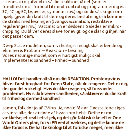
iscenesat) og afventer så din reaktion på det (som er
forudbestemt i forhold til mind-control og programmering via
3G, 4G og 5G, tv, aviser, symboler mv.) og når du så skriger om
hjælp (giver din kraft til dem og deres beslutning), så kommer
de straks med løsningen (tvangsvaccination, restriktive
reguleringer mv.). Vaccination er dødsens. Således er mikro-
chipping. Du bliver deres slave for evigt, og de slår dig ihjel, når
det passer dem.
Deep State modellen, som vi hurtigst muligt skal erkende og
eliminere: Problem – Reaktion – Løsning
Vores naturlige model, som vi hurtigst muligt skal
implementere: Sandhed – Frihed – Sundhed
HALLO! Det handler altså om din REAKTION. Problem/virus
bliver først brugbart for Deep State, når du reagerer. Det er dig,
der gør det virkeligt. Hvis du ikke reagerer, så forsvinder
problemet. Hvis du kræver sandheden, så aktiverer du din kraft
til frihed og dermed sundhed.
Jamen, folk dør jo af CVirus. Ja, nogle få gør. Dødstallene siges
at være alle, der er døde af hvad som helst.
Dette er en
vækkelse, et realitets-tjek, og det går faktisk ikke efter One
World Orders plan, for vi ER ved at vækkes, og dette kunne de
ikke forudse. De har teknologi til at forudse meget, men ikke