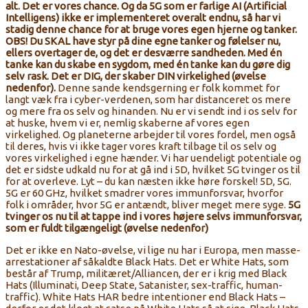
alt. Det er vores chance. Og da 5G som er farlige AI (Artificial
Intelligens) ikke er implementeret overalt endnu, så har vi
stadig denne chance for at bruge vores egen hjerne og tanker.
OBS! Du SKAL have styr på dine egne tanker og følelser nu,
ellers overtager de, og det er desværre sandheden. Med én
tanke kan du skabe en sygdom, med én tanke kan du gøre dig
selv rask. Det er DIG, der skaber DIN virkelighed (øvelse
nedenfor).
Denne sande kendsgerning er folk kommet for
langt væk fra i cyber-verdenen, som har distanceret os mere
og mere fra os selv og hinanden. Nu er vi sendt ind i os selv for
at huske, hvem vi er, nemlig skaberne af vores egen
virkelighed. Og planeterne arbejder til vores fordel, men også
til deres, hvis vi ikke tager vores kraft tilbage til os selv og
vores virkelighed i egne hænder. Vi har uendeligt potentiale og
det er sidste udkald nu for at gå ind i 5D, hvilket 5G tvinger os til
for at overleve. Lyt – du kan næsten ikke høre forskel! 5D, 5G.
5G er 60 GHz, hvilket smadrer vores immunforsvar, hvorfor
folk i områder, hvor 5G er antændt, bliver meget mere syge.
5G
tvinger os nu til at tappe ind i vores højere selvs immunforsvar,
som er fuldt tilgængeligt (øvelse nedenfor)
Det er ikke en Nato-øvelse, vi lige nu har i Europa, men masse-
arrestationer af såkaldte Black Hats. Det er White Hats, som
består af Trump, militæret/Alliancen, der er i krig med Black
Hats (Illuminati, Deep State, Satanister, sex-traffic, human-
traffic). White Hats HAR bedre intentioner end Black Hats –