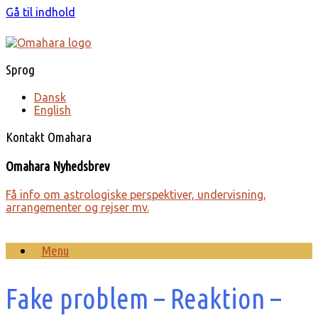
Gå til indhold
Sprog
Dansk
English
Kontakt Omahara
Omahara Nyhedsbrev
Få info om astro­lo­giske perspek­tiver, under­visning,
arrange­menter og rejser mv.
Menu
Fake problem – Reaktion –