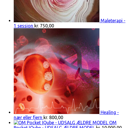
Maleterapi -
1 session
kr.
750,00
Healing -
nær eller fjern
kr.
800,00
OM
Pocket IQube - UDSALG ÆLDRE MODEL
kr.
10.000,00