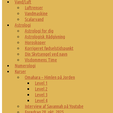
Vand/Luft
Luftrenser
Vandmaskine
Scalarvand
Astrologi
Astrologi for dig
Astrologisk Rådgivning
Horoskoper
Korrigeret fødselstidspunkt
Din Skytsengel ved navn
Visdommens Time
Numerologi
Kurser
Omahara – Himlen på Jorden
Level 1
Level 2
Level 3
Level 4
Interview af Savannah på Youtube
Foredrag 28. okt. 2025