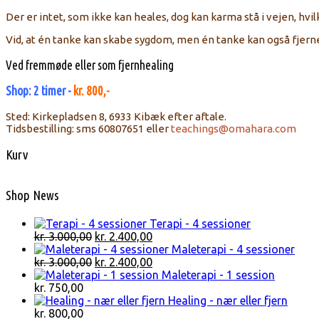
Der er intet, som ikke kan heales, dog kan karma stå i vejen, hvil
Vid, at én tanke kan skabe sygdom, men én tanke kan også fjern
Ved fremmøde eller som fjernhealing
Shop: 2 timer -
kr. 800,-
Sted: Kirkepladsen 8, 6933 Kibæk efter aftale.
Tidsbestilling: sms 60807651 eller
teachings@omahara.com
Kurv
Shop News
Terapi - 4 sessioner
Den
Den
kr.
3.000,00
kr.
2.400,00
oprindelige
aktuelle
Maleterapi - 4 sessioner
pris
Den
pris
Den
kr.
3.000,00
kr.
2.400,00
var:
oprindelige
er:
aktuelle
Maleterapi - 1 session
kr. 3.000,00.
pris
kr. 2.400,00.
pris
kr.
750,00
var:
er:
Healing - nær eller fjern
kr. 3.000,00.
kr. 2.400,00.
kr.
800,00