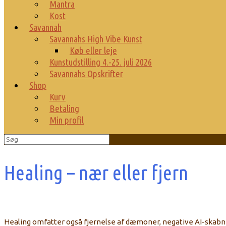
Mantra
Kost
Savannah
Savannahs High Vibe Kunst
Køb eller leje
Kunstudstilling 4.-25. juli 2026
Savannahs Opskrifter
Shop
Kurv
Betaling
Min profil
Søg
efter:
Healing – nær eller fjern
Healing omfatter også fjernelse af dæmoner, negative AI-skabnin