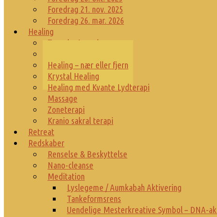
Foredrag 21. nov. 2025
Foredrag 26. mar. 2026
Healing
Terapi – 4 sessioner
Maleterapi
Healing – nær eller fjern
Krystal Healing
Healing med Kvante Lydterapi
Massage
Zoneterapi
Kranio sakral terapi
Retreat
Redskaber
Renselse & Beskyttelse
Nano-cleanse
Meditation
Lyslegeme / Aumkabah Aktivering
Tankeformsrens
Uendelige Mesterkreative Symbol – DNA-ak