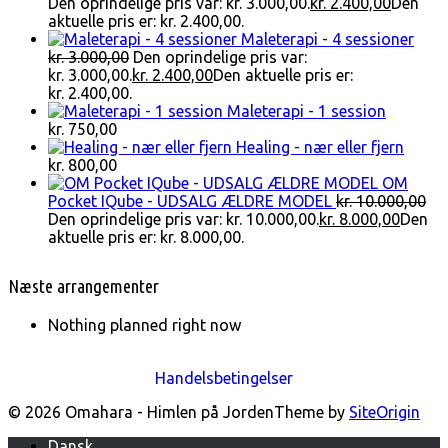
Den oprindelige pris var: kr. 3.000,00.
kr.
2.400,00
Den
aktuelle pris er: kr. 2.400,00.
Maleterapi - 4 sessioner
kr.
3.000,00
Den oprindelige pris var:
kr. 3.000,00.
kr.
2.400,00
Den aktuelle pris er:
kr. 2.400,00.
Maleterapi - 1 session
kr.
750,00
Healing - nær eller fjern
kr.
800,00
OM
Pocket IQube - UDSALG ÆLDRE MODEL
kr.
10.000,00
Den oprindelige pris var: kr. 10.000,00.
kr.
8.000,00
Den
aktuelle pris er: kr. 8.000,00.
Næste arrangementer
Nothing planned right now
Handelsbetingelser
© 2026 Omahara - Himlen på Jorden
Theme by
SiteOrigin
Dansk