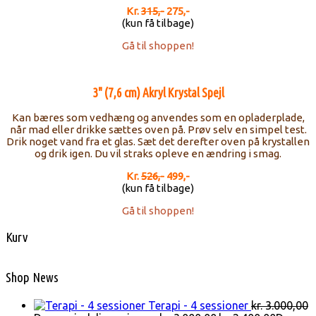
Kr.
315,-
275,-
(kun få tilbage)
Gå til shoppen!
3" (7,6 cm) Akryl Krystal Spejl
Kan bæres som vedhæng og anvendes som en opladerplade,
når mad eller drikke sættes oven på. Prøv selv en simpel test.
Drik noget vand fra et glas. Sæt det derefter oven på krystallen
og drik igen. Du vil straks opleve en ændring i smag.
Kr.
526,-
499,-
(kun få tilbage)
Gå til shoppen!
Kurv
Shop News
Terapi - 4 sessioner
kr.
3.000,00