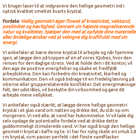
Vi bruger laser til at indgravere den hellige geometri ind i
optisk kvalitet smeltet kvarts krystal.
Fordele
:
Hellig geometri øger flowet af ​​kreativitet, velstand,
positivitet og kærlighed. Gennem sin højeste magnetiserende
natur og kvaliteter, hjælper den med at opfylde dine materielle
eller åndelige ønsker ved at velsigne dig kraftfuldt med sin
energi.
Vi anbefaler at bære denne krystal til arbejde og når hjemme
igen, at lægge den på toppen af en af vores ​​IQubes, hvor den
renses for den daglige stress. Ved at holde den i dit kontor, vil
den øge de positive energifelter og skabe et fredfyldt
arbejdsklima. Den kan forbedre din kreativitet, klarhed og
kommunikation. Den vil også bidrage til en fredelig løsning på
interne eller grupperelaterede konflikter. Det energimæssige
felt, der udstråles, vil beskytte din virksomhed og gøre dit
arbejde mere vellykket.
Vi anbefaler også stærkt, at lægge denne hellige geometri
krystal i et glas vand om natten og drikke det, du står op om
morgenen. Vi ved alle, at vand har hukommelse. Vi vil lade dig
selv opdage de potentielle fordele ved at drikke dette
guddommeligt stimulerede vand. Vi har også brugt den hellige
geometri krystal i kaffe og te. Vi har for nylig skabt en smuk 3,8
cm krystal, som passer perfekt i det fleste vandflasker.