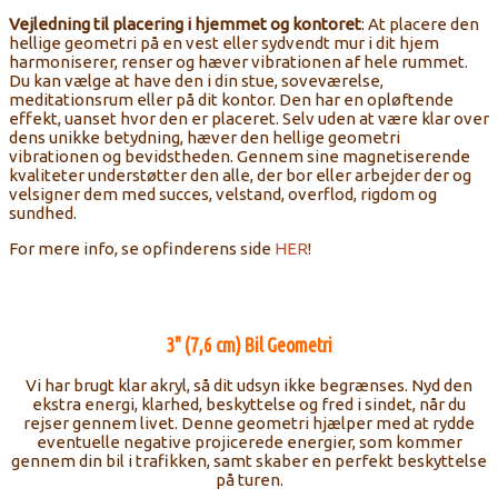
Vejledning til placering i hjemmet og kontoret
: At placere den
hellige geometri på en vest eller sydvendt mur i dit hjem
harmoniserer, renser og hæver vibrationen af ​​hele rummet.
Du kan vælge at have den i din stue, soveværelse,
meditationsrum eller på dit kontor. Den har en opløftende
effekt, uanset hvor den er placeret. Selv uden at være klar over
dens unikke betydning, hæver den hellige geometri
vibrationen og bevidstheden. Gennem sine magnetiserende
kvaliteter understøtter den alle, der bor eller arbejder der og
velsigner dem med succes, velstand, overflod, rigdom og
sundhed.
For mere info, se opfinderens side
HER
!
3" (7,6 cm) Bil Geometri
Vi har brugt klar akryl, så dit udsyn ikke begrænses. Nyd den
ekstra energi, klarhed, beskyttelse og fred i sindet, når du
rejser gennem livet. Denne geometri hjælper med at rydde
eventuelle negative projicerede energier, som kommer
gennem din bil i trafikken, samt skaber en perfekt beskyttelse
på turen.