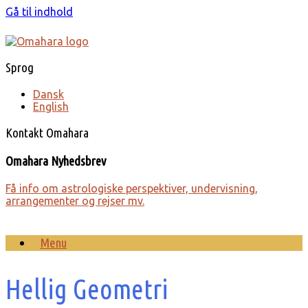
Gå til indhold
Sprog
Dansk
English
Kontakt Omahara
Omahara Nyhedsbrev
Få info om astro­lo­giske perspek­tiver, under­visning,
arrange­menter og rejser mv.
Menu
Hellig Geometri