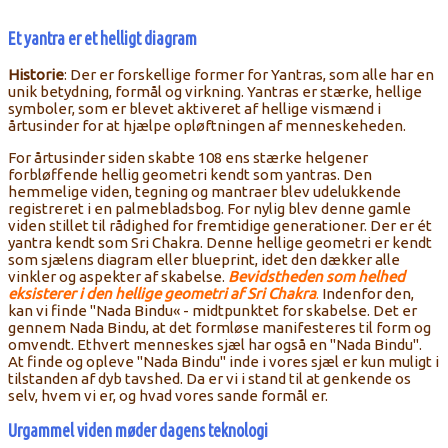
Et yantra er et helligt diagram
Historie
: Der er forskellige former for Yantras, som alle har en
unik betydning, formål og virkning. Yantras er stærke, hellige
symboler, som er blevet aktiveret af hellige vismænd i
årtusinder for at hjælpe opløftningen af menneskeheden.
For årtusinder siden skabte 108 ens stærke helgener
forbløffende hellig geometri kendt som yantras. Den
hemmelige viden, tegning og mantraer blev udelukkende
registreret i en palmebladsbog. For nylig blev denne gamle
viden stillet til rådighed for fremtidige generationer. Der er ét
yantra kendt som Sri Chakra. Denne hellige geometri er kendt
som sjælens diagram eller blueprint, idet den dækker alle
vinkler og aspekter af skabelse.
Bevidstheden som helhed
eksisterer i den hellige geometri af Sri Chakra
.
Indenfor den,
kan vi finde "Nada Bindu« - midtpunktet for skabelse. Det er
gennem Nada Bindu, at det formløse manifesteres til form og
omvendt. Ethvert menneskes sjæl har også en "Nada Bindu".
At finde og opleve "Nada Bindu" inde i vores sjæl er kun muligt i
tilstanden af dyb tavshed. Da er vi i stand til at genkende os
selv, hvem vi er, og hvad vores sande formål er.
Urgammel viden møder dagens teknologi