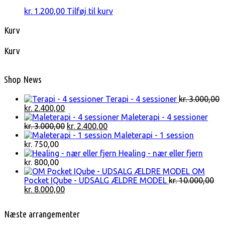
kr.
1.200,00
Tilføj til kurv
Kurv
Kurv
Shop News
Terapi - 4 sessioner
kr.
3.000,00
Den
Den
kr.
2.400,00
oprindelige
aktuelle
Maleterapi - 4 sessioner
pris
pris
Den
Den
kr.
3.000,00
kr.
2.400,00
var:
er:
oprindelige
aktuelle
Maleterapi - 1 session
kr. 3.000,00.
kr. 2.400,00.
pris
pris
kr.
750,00
var:
er:
Healing - nær eller fjern
kr. 3.000,00.
kr. 2.400,00.
kr.
800,00
OM
Pocket IQube - UDSALG ÆLDRE MODEL
kr.
10.000,00
Den
Den
kr.
8.000,00
oprindelige
aktuelle
pris
pris
Næste arrangementer
var:
er: