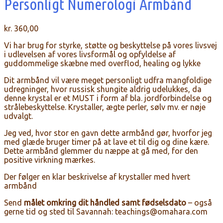
Personligt Numerologi Armbånd
kr.
360,00
Vi har brug for styrke, støtte og beskyttelse på vores livsvej
i udlevelsen af vores livsformål og opfyldelse af
guddommelige skæbne med overflod, healing og lykke
Dit armbånd vil være meget personligt udfra mangfoldige
udregninger, hvor russisk shungite aldrig udelukkes, da
denne krystal er et MUST i form af bla. jordforbindelse og
strålebeskyttelse. Krystaller, ægte perler, sølv mv. er nøje
udvalgt.
Jeg ved, hvor stor en gavn dette armbånd gør, hvorfor jeg
med glæde bruger timer på at lave et til dig og dine kære.
Dette armbånd glemmer du næppe at gå med, for den
positive virkning mærkes.
Der følger en klar beskrivelse af krystaller med hvert
armbånd
Send
målet omkring dit håndled samt fødselsdato
– også
gerne tid og sted til Savannah: teachings@omahara.com