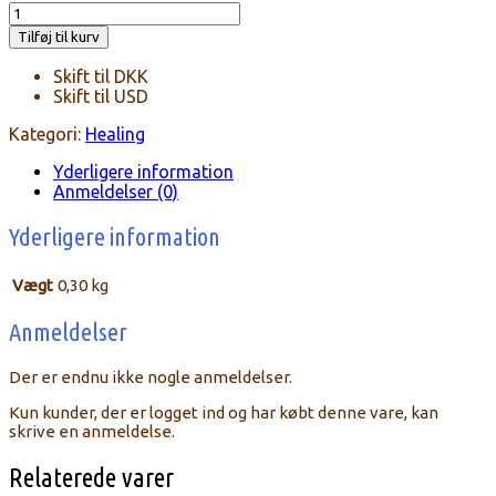
Personligt
Numerologi
Tilføj til kurv
Armbånd
antal
Skift til DKK
Skift til USD
Kategori:
Healing
Yderligere information
Anmeldelser (0)
Yderligere information
Vægt
0,30 kg
Anmeldelser
Der er endnu ikke nogle anmeldelser.
Kun kunder, der er logget ind og har købt denne vare, kan
skrive en anmeldelse.
Relaterede varer