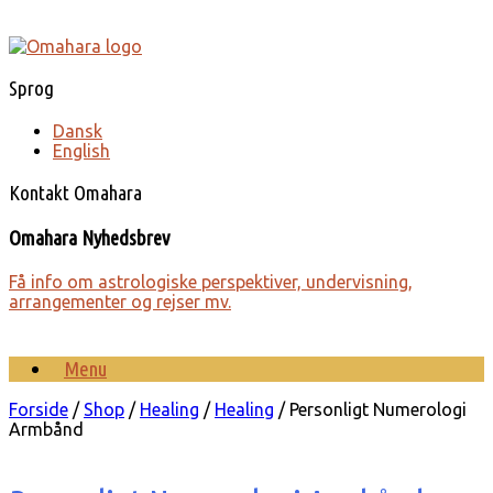
Gå
til
indhold
Sprog
Dansk
English
Kontakt Omahara
Omahara Nyhedsbrev
Få info om astro­lo­giske perspek­tiver, under­visning,
arrange­menter og rejser mv.
Menu
Forside
/
Shop
/
Healing
/
Healing
/ Personligt Numerologi
Armbånd