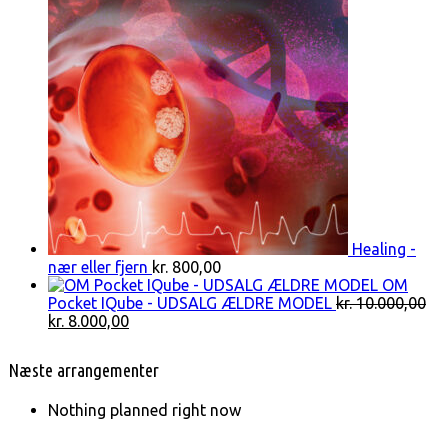
Healing -
nær eller fjern
kr.
800,00
OM
Pocket IQube - UDSALG ÆLDRE MODEL
kr.
10.000,00
Den
Den
kr.
8.000,00
oprindelige
aktuelle
pris
pris
Næste arrangementer
var:
er:
kr. 10.000,00.
kr. 8.000,00.
Nothing planned right now