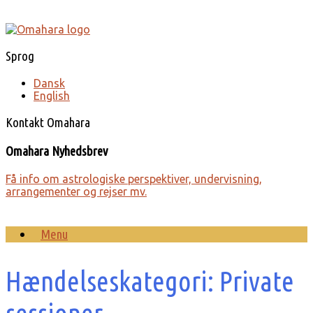
Gå
til
indhold
Sprog
Dansk
English
Kontakt Omahara
Omahara Nyhedsbrev
Få info om astro­lo­giske perspek­tiver, under­visning,
arrange­menter og rejser mv.
Menu
Hændelseskategori: Private