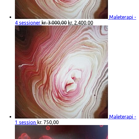
Maleterapi -
Den
Den
4 sessioner
kr.
3.000,00
kr.
2.400,00
oprindelige
aktuelle
pris
pris
var:
er:
kr. 3.000,00.
kr. 2.400,00.
Maleterapi -
1 session
kr.
750,00