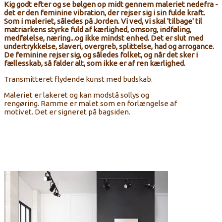
Kig godt efter og se bølgen op midt gennem maleriet nedefra -
det er den feminine vibration, der rejser sig i sin fulde kraft.
Som i maleriet, således på Jorden. Vi ved, vi skal 'tilbage' til
matriarkens styrke fuld af kærlighed, omsorg, indføling,
medfølelse, næring...og ikke mindst enhed. Det er slut med
undertrykkelse, slaveri, overgreb, splittelse, had og arrogance.
De feminine rejser sig, og således folket, og når det sker i
fællesskab, så falder alt, som ikke er af ren kærlighed.
Transmitteret
flydende
kunst
med
budskab.
Maleriet
er lakeret
og kan modstå sollys og
rengøring.
Ramme
er malet
som en forlængelse af
motivet.
Det er signeret
på bagsiden
.