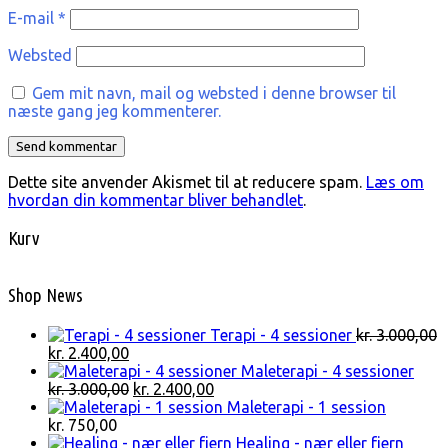
E-mail
*
Websted
Gem mit navn, mail og websted i denne browser til
næste gang jeg kommenterer.
Dette site anvender Akismet til at reducere spam.
Læs om
hvordan din kommentar bliver behandlet
.
Kurv
Shop News
Terapi - 4 sessioner
kr.
3.000,00
Den
Den
kr.
2.400,00
oprindelige
aktuelle
Maleterapi - 4 sessioner
pris
pris
Den
Den
kr.
3.000,00
kr.
2.400,00
var:
er:
oprindelige
aktuelle
Maleterapi - 1 session
kr. 3.000,00.
kr. 2.400,00.
pris
pris
kr.
750,00
var:
er:
Healing - nær eller fjern