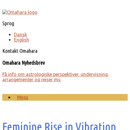
Gå
til
indhold
Sprog
Dansk
English
Kontakt Omahara
Omahara Nyhedsbrev
Få info om astro­lo­giske perspek­tiver, under­visning,
arrange­menter og rejser mv.
Menu
Feminine Rise in Vibration