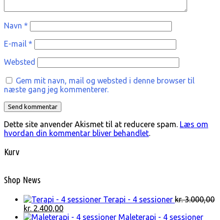
Navn
*
E-mail
*
Websted
Gem mit navn, mail og websted i denne browser til
næste gang jeg kommenterer.
Dette site anvender Akismet til at reducere spam.
Læs om
hvordan din kommentar bliver behandlet
.
Kurv
Shop News
Terapi - 4 sessioner
kr.
3.000,00
Den
Den
kr.
2.400,00
oprindelige
aktuelle
Maleterapi - 4 sessioner