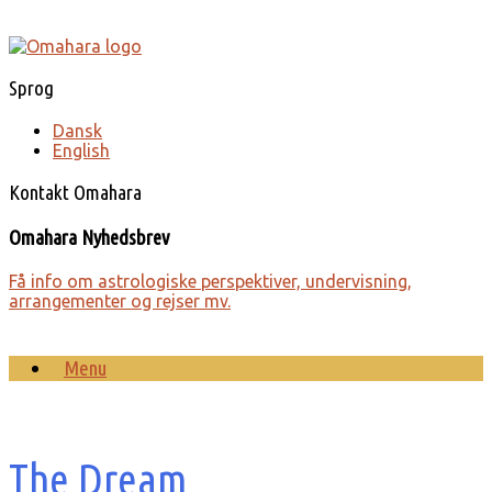
Gå
til
indhold
Sprog
Dansk
English
Kontakt Omahara
Omahara Nyhedsbrev
Få info om astro­lo­giske perspek­tiver, under­visning,
arrange­menter og rejser mv.
Menu
The Dream