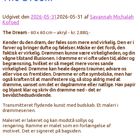
Udgivet den
2026-05-31
2026-05-31
af
Savannah Michalah
Kofoed
The Dream
- 6
0 x 60 cm – akryl
- kr. 2.880,-
Kender du den drøm, der føles som mere end virkelig. Den er i
farver og bringer dufte og følelser. Måske er det fordi, den
faktisk er virkelig. Drømmen kunne være virkeligheden, og din
vågne tilstand illusionen. I drømme er vi ofte uden tid, alder og
begrænsning, hvilket er så meget mere vores sande
virkelighed. Drømme kan heale dagens traumer, advare os
eller vise os fremtiden. Drømme er ofte symbolske, men har
også kraften til at manifestere sig, så stop aldrig med at
drømme, uanset om det er dagdrømme eller natlige. Hav papir
og blyant klar og skriv din drømme ned - det er
bevidsthedsudvidende.
Transmitteret
flydende
kunst
med
budskab. Et maleri i
drømmeserien.
Maleriet
er lakeret
og kan modstå sollys og
rengøring.
Ramme
er malet
som en forlængelse af
motivet.
Det er signeret
på bagsiden
.