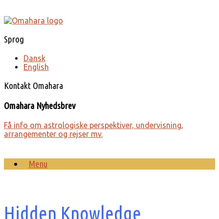
Gå
til
indhold
Sprog
Dansk
English
Kontakt Omahara
Omahara Nyhedsbrev
Få info om astro­lo­giske perspek­tiver, under­visning,
arrange­menter og rejser mv.
Menu
Hidden Knowledge