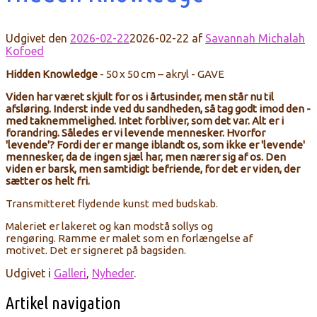
Udgivet den
2026-02-22
2026-02-22
af
Savannah Michalah
Kofoed
Hidden Knowledge
- 5
0 x 50 cm – akryl
- GAVE
Viden har været skjult for os i årtusinder, men står nu til
afsløring. Inderst inde ved du sandheden, så tag godt imod den -
med taknemmelighed. Intet forbliver, som det var. Alt er i
forandring. Således er vi levende mennesker. Hvorfor
'levende'? Fordi der er mange iblandt os, som ikke er 'levende'
mennesker, da de ingen sjæl har, men nærer sig af os. Den
viden er barsk, men samtidigt befriende, for det er viden, der
sætter os helt fri.
Transmitteret
flydende
kunst
med
budskab
.
Maleriet
er lakeret
og kan modstå sollys og
rengøring.
Ramme
er malet
som en forlængelse af
motivet.
Det er signeret
på bagsiden
.
Udgivet i
Galleri
,
Nyheder
.
Artikel navigation