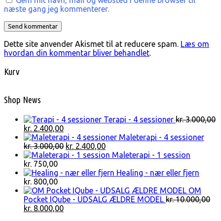
Gem mit navn, mail og websted i denne browser til
næste gang jeg kommenterer.
Dette site anvender Akismet til at reducere spam.
Læs om
hvordan din kommentar bliver behandlet
.
Kurv
Shop News
Terapi - 4 sessioner
kr.
3.000,00
Den
Den
kr.
2.400,00
oprindelige
aktuelle
Maleterapi - 4 sessioner
pris
pris
Den
Den
kr.
3.000,00
kr.
2.400,00
var:
er:
oprindelige
aktuelle
Maleterapi - 1 session
kr. 3.000,00.
kr. 2.400,00.
pris
pris
kr.
750,00
var:
er:
Healing - nær eller fjern
kr. 3.000,00.
kr. 2.400,00.
kr.
800,00
OM
Pocket IQube - UDSALG ÆLDRE MODEL
kr.
10.000,00
Den
Den
kr.
8.000,00
oprindelige
aktuelle