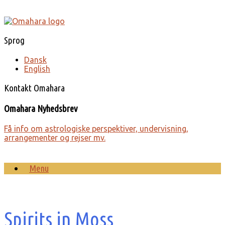
Gå
til
indhold
Sprog
Dansk
English
Kontakt Omahara
Omahara Nyhedsbrev
Få info om astro­lo­giske perspek­tiver, under­visning,
arrange­menter og rejser mv.
Menu
Spirits in Moss