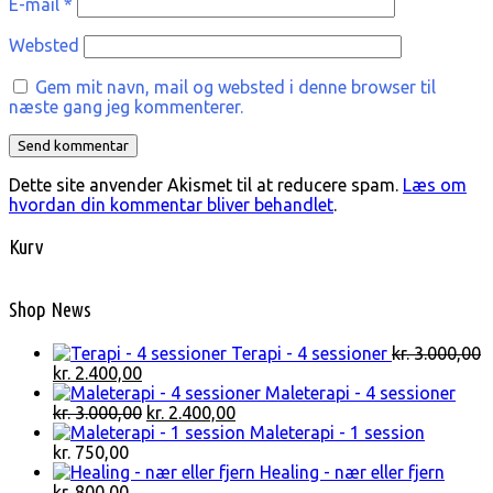
E-mail
*
Websted
Gem mit navn, mail og websted i denne browser til
næste gang jeg kommenterer.
Dette site anvender Akismet til at reducere spam.
Læs om
hvordan din kommentar bliver behandlet
.
Kurv
Shop News
Terapi - 4 sessioner
kr.
3.000,00
Den
Den
kr.
2.400,00
oprindelige
aktuelle
Maleterapi - 4 sessioner
pris
pris
Den
Den
kr.
3.000,00
kr.
2.400,00
var:
er:
oprindelige
aktuelle
Maleterapi - 1 session
kr. 3.000,00.
kr. 2.400,00.
pris
pris
kr.
750,00
var:
er:
Healing - nær eller fjern
kr. 3.000,00.
kr. 2.400,00.
kr.
800,00