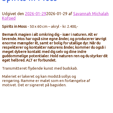
Udgivet den
2026-01-29
2026-01-29
af
Savannah Michalah
Kofoed
Spirits in Moss
- 50 x 60
cm – akryl
- kr. 2.400,-
Bemærk magien i alt omkring dig - især i naturen. Alt er
levende. Mos har også sine egne ånder, og producerer iøvrigt
enorme mængder ilt, samt er bolig for utallige dyr. Når du
respekterer og kontakter naturens ånder, kommer du også i
meget dybere kontakt med dig selv og dine indre
guddommelige potentialer. Hold naturen ren og du styrker dit
eget helbred. ALT er forbundet.
Transmitteret
flydende
kunst
med
budskab
.
Maleriet
er lakeret
og kan modstå sollys og
rengøring.
R
amme
er malet
som en forlængelse af
motivet.
Det er signeret
på bagsiden
.