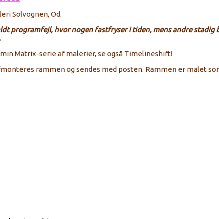
lleri Solvognen, Od.
t programfejl, hvor nogen fastfryser i tiden, mens andre stadig be
.
 min Matrix-serie af malerier, se også Timelineshift!
 afmonteres rammen og sendes med posten. Rammen er malet som f