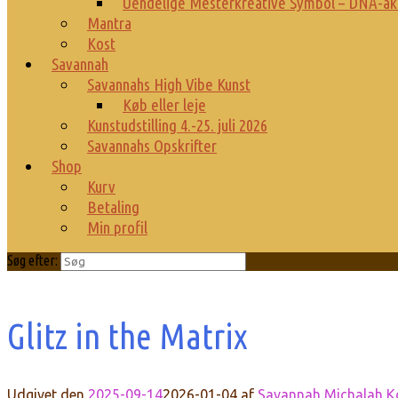
Uendelige Mesterkreative Symbol – DNA-ak
Mantra
Kost
Savannah
Savannahs High Vibe Kunst
Køb eller leje
Kunstudstilling 4.-25. juli 2026
Savannahs Opskrifter
Shop
Kurv
Betaling
Min profil
Søg efter:
Glitz in the Matrix
Udgivet den
2025-09-14
2026-01-04
af
Savannah Michalah K