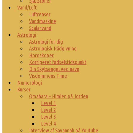
Sjælstoner
Vand/Luft
Luftrenser
Vandmaskine
Scalarvand
Astrologi
Astrologi for dig
Astrologisk Rådgivning
Horoskoper
Korrigeret fødselstidspunkt
Din Skytsengel ved navn
Visdommens Time
Numerologi
Kurser
Omahara – Himlen på Jorden
Level 1
Level 2
Level 3
Level 4
Interview af Savannah på Youtube