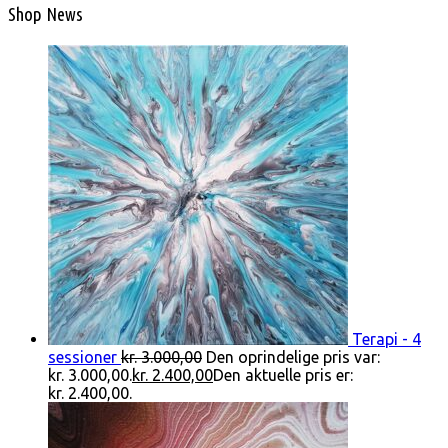
Shop News
Terapi - 4
sessioner
kr.
3.000,00
Den oprindelige pris var:
kr. 3.000,00.
kr.
2.400,00
Den aktuelle pris er:
kr. 2.400,00.