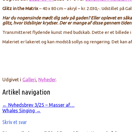
Glitz in the Matrix
– 4
0 x 80 cm –
akryl – kr. 2.030,-.
Udstillet på Ga
Har du nogensinde mødt dig selv på gaden? Eller oplevet en såkald
glitz, hvor tidslinjer krydser. Der er mange af disse gennem tiden
Transmitteret
flydende
kunst
med
budskab. Dette er et billede i
Maleriet
er lakeret
og kan modstå sollys og rengøring. Det kan
Udgivet i
Galleri
,
Nyheder
.
Artikel navigation
←
Nyhedsbrev 3/25 – Masser af…
Whales Singing
→
Skriv et svar