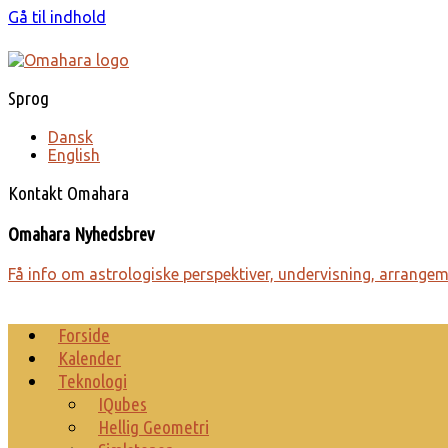
Gå til indhold
Sprog
Dansk
English
Kontakt Omahara
Omahara Nyhedsbrev
Få info om astro­lo­giske perspek­tiver, under­visning, arrange­
Forside
Kalender
Teknologi
IQubes
Hellig Geometri