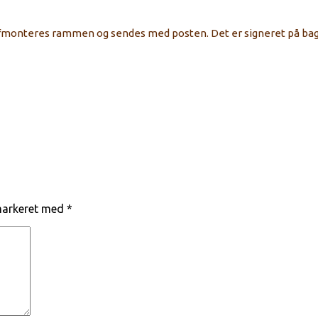
 afmonteres rammen og sendes med posten. Det er signeret på bag
 markeret med
*