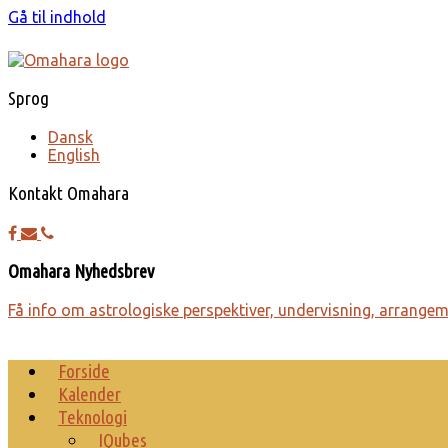
Gå til indhold
Sprog
Dansk
English
Kontakt Omahara
Omahara Nyhedsbrev
Få info om astro­lo­giske perspek­tiver, under­visning, arrange­
Forside
Kalender
Teknologi
IQubes