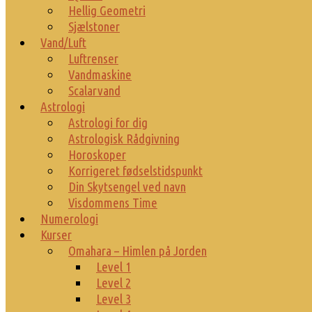
Hellig Geometri
Sjælstoner
Vand/Luft
Luftrenser
Vandmaskine
Scalarvand
Astrologi
Astrologi for dig
Astrologisk Rådgivning
Horoskoper
Korrigeret fødselstidspunkt
Din Skytsengel ved navn
Visdommens Time
Numerologi
Kurser
Omahara – Himlen på Jorden
Level 1
Level 2
Level 3