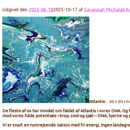
Udgivet den
2025-06-18
2025-10-17
af
Savannah Michalah K
Atlantis
- 60 x 60 cm 
De fleste af os har mindet om faldet af Atlantis i vores DNA. Og 
mod vores fulde potentiale i krop, sind og sjæl – DNA, hjerne og
Vi er snart en rumrejsende nation med fri energi, ingen landeg