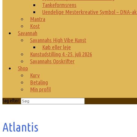
Tankeformsrens
Uendelige Mesterkreative Symbol – DNA-ak
Mantra
Kost
Savannah
Savannahs High Vibe Kunst
Køb eller leje
Kunstudstilling 4.-25. juli 2026
Savannahs Opskrifter
Shop
Kurv
Betaling
Min profil
Søg efter:
Atlantis