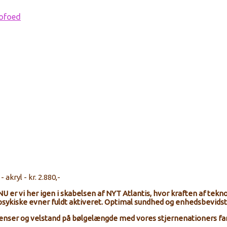
ofoed
- akryl - kr. 2.880,-
NU er vi her igen i skabelsen af NYT Atlantis, hvor kraften af tekno
 psykiske evner fuldt aktiveret. Optimal sundhed og enhedsbevidsth
rænser og velstand på bølgelængde med vores stjernenationers fa