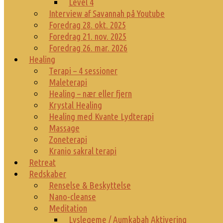
Level 4
Interview af Savannah på Youtube
Foredrag 28. okt. 2025
Foredrag 21. nov. 2025
Foredrag 26. mar. 2026
Healing
Terapi – 4 sessioner
Maleterapi
Healing – nær eller fjern
Krystal Healing
Healing med Kvante Lydterapi
Massage
Zoneterapi
Kranio sakral terapi
Retreat
Redskaber
Renselse & Beskyttelse
Nano-cleanse
Meditation
Lyslegeme / Aumkabah Aktivering