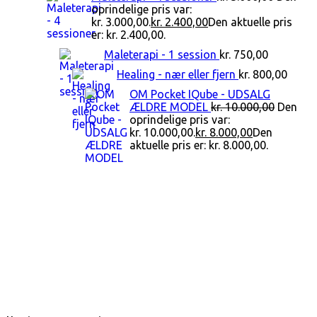
oprindelige pris var:
kr. 3.000,00.
kr.
2.400,00
Den aktuelle pris
er: kr. 2.400,00.
Maleterapi - 1 session
kr.
750,00
Healing - nær eller fjern
kr.
800,00
OM Pocket IQube - UDSALG
ÆLDRE MODEL
kr.
10.000,00
Den
oprindelige pris var:
kr. 10.000,00.
kr.
8.000,00
Den
aktuelle pris er: kr. 8.000,00.