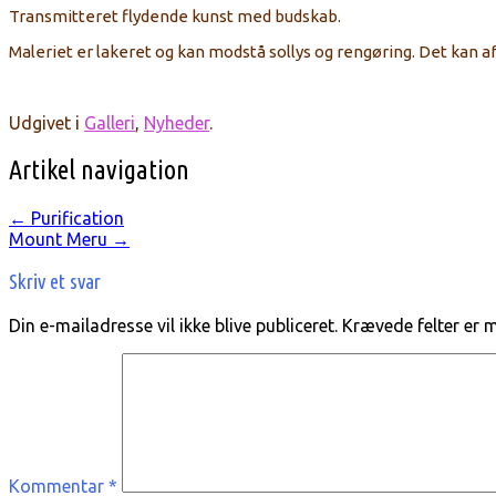
Transmitteret
flydende
kunst
med
budskab.
Maleriet
er lakeret
og kan modstå sollys og rengøring. Det kan
Udgivet i
Galleri
,
Nyheder
.
Artikel navigation
←
Purification
Mount Meru
→
Skriv et svar
Din e-mailadresse vil ikke blive publiceret.
Krævede felter er
Kommentar
*