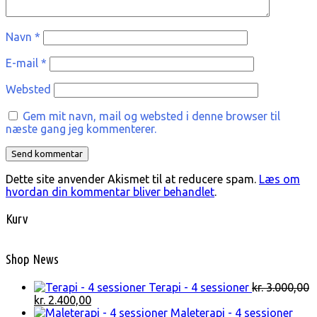
Navn
*
E-mail
*
Websted
Gem mit navn, mail og websted i denne browser til
næste gang jeg kommenterer.
Dette site anvender Akismet til at reducere spam.
Læs om
hvordan din kommentar bliver behandlet
.
Kurv
Shop News
Terapi - 4 sessioner
kr.
3.000,00
Den
Den
kr.
2.400,00
oprindelige
aktuelle
Maleterapi - 4 sessioner