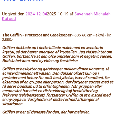
Udgivet den
2024-12-04
2025-10-19
af
Savannah Michalah
Kofoed
The Griffin - Protector and Gatekeeper
- 60 x 60 cm - akryl - kr.
2.880,-
Griffen
dukkede
op i dette billede malet med en aventurin
krystal, så det bærer energien af krystallen.
Jeg vidste intet om
Griffen, bortset fra at den ofte omtales som et negativt væsen.
Budskabet kom med ny
viden og forståelse
.
Griffen
er
beskytter
og gatekeeper mellem dimensionerne, så
et interdimensionalt væsen.
Den
dukker oftest
kun op i
perioder med
behov for unik beskyttelse, især af sandhed, for
eksempel af en gruppe eller person, der fortjener succes med at
få deres budskab ud til offentligheden.
Når
gruppen
eller
mennesket har nået en tilstrækkelig høj bevidsthed og
frekvens (selvbeskyttet), fortsætter Griffen til et nyt sted med
en ny opgave.
Varigheden af dette
forhold
afhænger af
situationen.
Griffen er her til tjeneste for den, der har maleriet.