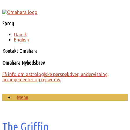
Gå
til
indhold
Sprog
Dansk
English
Kontakt Omahara
Omahara Nyhedsbrev
Få info om astro­lo­giske perspek­tiver, under­visning,
arrange­menter og rejser mv.
Menu
The Griffin