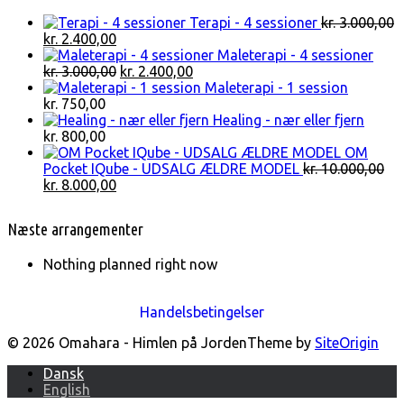
Terapi - 4 sessioner
kr.
3.000,00
Den
Den
kr.
2.400,00
oprindelige
aktuelle
Maleterapi - 4 sessioner
pris
pris
Den
Den
kr.
3.000,00
kr.
2.400,00
var:
er:
oprindelige
aktuelle
Maleterapi - 1 session
kr. 3.000,00.
kr. 2.400,00.
pris
pris
kr.
750,00
var:
er:
Healing - nær eller fjern
kr. 3.000,00.
kr. 2.400,00.
kr.
800,00
OM
Pocket IQube - UDSALG ÆLDRE MODEL
kr.
10.000,00
Den
Den
kr.
8.000,00
oprindelige
aktuelle
pris
pris
Næste arrangementer
var:
er:
kr. 10.000,00.
kr. 8.000,00.
Nothing planned right now
Handelsbetingelser
© 2026 Omahara - Himlen på Jorden
Theme by
SiteOrigin
Dansk
English