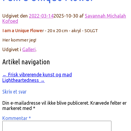
Udgivet den
2022-03-14
2025-10-30
af
Savannah Michalah
Kofoed
I am a Unique Flowe
r - 20 x 20 cm - akryl - SOLGT
Her kommer jeg!
Udgivet i
Galleri
.
Artikel navigation
←
Frisk vibrerende kunst og mad
Lightheartedness
→
Skriv et svar
Din e-mailadresse vil ikke blive publiceret.
Krævede felter er
markeret med
*
Kommentar
*