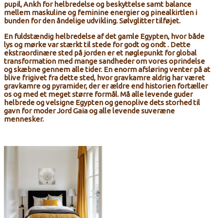
pupil, Ankh for helbredelse og beskyttelse samt balance
mellem maskuline og feminine energier og pinealkirtlen i
bunden for den åndelige udvikling. Sølvglitter tilføjet.
En fuldstændig helbredelse af det gamle Egypten, hvor både
lys og mørke var stærkt til stede for godt og ondt . Dette
ekstraordinære sted på jorden er et nøglepunkt for global
transformation med mange sandheder om vores oprindelse
og skæbne gennem alle tider. En enorm afsløring venter på at
blive frigivet fra dette sted, hvor gravkamre aldrig har været
gravkamre og pyramider, der er ældre end historien fortæller
os og med et meget større formål. Må alle levende guder
helbrede og velsigne Egypten og genoplive dets storhed til
gavn for moder Jord Gaia og alle levende suveræne
mennesker.