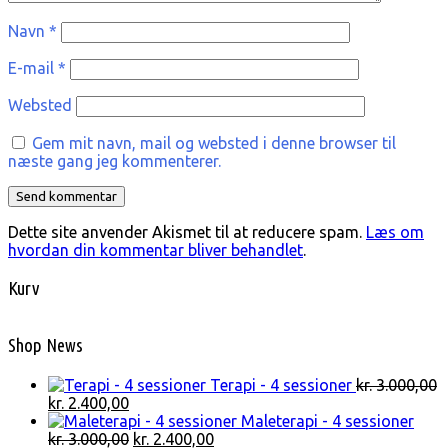
Navn
*
E-mail
*
Websted
Gem mit navn, mail og websted i denne browser til
næste gang jeg kommenterer.
Dette site anvender Akismet til at reducere spam.
Læs om
hvordan din kommentar bliver behandlet
.
Kurv
Shop News
Terapi - 4 sessioner
kr.
3.000,00
Den
Den
kr.
2.400,00
oprindelige
aktuelle
Maleterapi - 4 sessioner
pris
pris
Den
Den
kr.
3.000,00
kr.
2.400,00