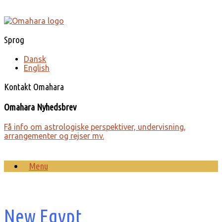
Gå
til
indhold
Sprog
Dansk
English
Kontakt Omahara
Omahara Nyhedsbrev
Få info om astro­lo­giske perspek­tiver, under­visning,
arrange­menter og rejser mv.
Menu
New Egypt