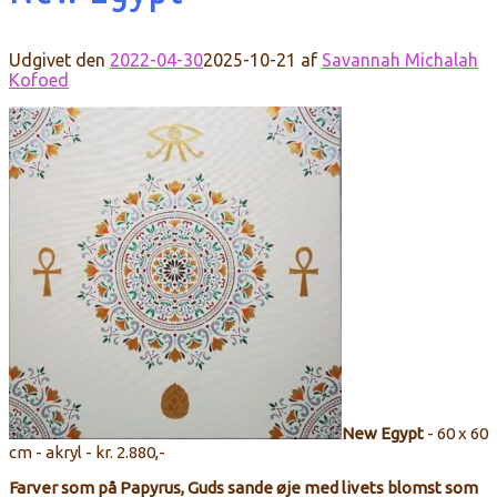
Udgivet den
2022-04-30
2025-10-21
af
Savannah Michalah
Kofoed
New Egypt
- 60 x 60
cm - akryl - kr. 2.880,-
Farver som på Papyrus, Guds sande øje med livets blomst som