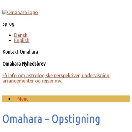
Gå
til
indhold
Sprog
Dansk
English
Kontakt Omahara
Omahara Nyhedsbrev
Få info om astro­lo­giske perspek­tiver, under­visning,
arrange­menter og rejser mv.
Menu
Omahara – Opstigning