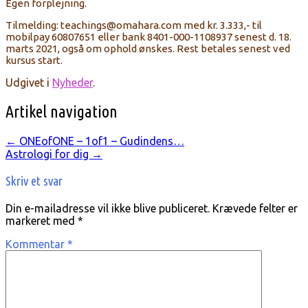
Egen forplejning.
Tilmelding: teachings@omahara.com med kr. 3.333,- til
mobilpay 60807651 eller bank 8401-000-1108937 senest d. 18.
marts 2021, også om ophold ønskes. Rest betales senest ved
kursus start.
Udgivet i
Nyheder
.
Artikel navigation
←
ONEofONE – 1of1 – Gudindens…
Astrologi for dig
→
Skriv et svar
Din e-mailadresse vil ikke blive publiceret.
Krævede felter er
markeret med
*
Kommentar
*