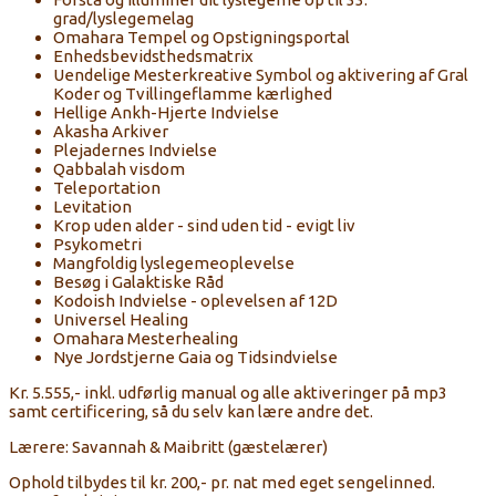
grad/lyslegemelag
Omahara Tempel og Opstigningsportal
Enhedsbevidsthedsmatrix
Uendelige Mesterkreative Symbol og aktivering af Gral
Koder og Tvillingeflamme kærlighed
Hellige Ankh-Hjerte Indvielse
Akasha Arkiver
Plejadernes Indvielse
Qabbalah visdom
Teleportation
Levitation
Krop uden alder - sind uden tid - evigt liv
Psykometri
Mangfoldig lyslegemeoplevelse
Besøg i Galaktiske Råd
Kodoish Indvielse - oplevelsen af 12D
Universel Healing
Omahara Mesterhealing
Nye Jordstjerne Gaia og Tidsindvielse
Kr. 5.555,- inkl. udførlig manual og alle aktiveringer på mp3
samt certificering, så du selv kan lære andre det.
Lærere: Savannah & Maibritt (gæstelærer)
Ophold tilbydes til kr. 200,- pr. nat med eget sengelinned.