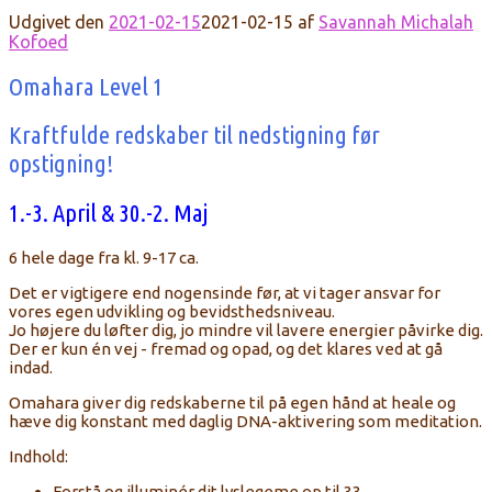
Udgivet den
2021-02-15
2021-02-15
af
Savannah Michalah
Kofoed
Omahara Level 1
Kraftfulde redskaber til nedstigning før
opstigning!
1.-3. April & 30.-2. Maj
6 hele dage fra kl. 9-17 ca.
Det er vigtigere end nogensinde før, at vi tager ansvar for
vores egen udvikling og bevidsthedsniveau.
Jo højere du løfter dig, jo mindre vil lavere energier påvirke dig.
Der er kun én vej - fremad og opad, og det klares ved at gå
indad.
Omahara giver dig redskaberne til på egen hånd at heale og
hæve dig konstant med daglig DNA-aktivering som meditation.
Indhold:
Forstå og illuminér dit lyslegeme op til 33.