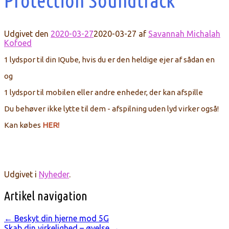
Protection Soundtrack
Udgivet den
2020-03-27
2020-03-27
af
Savannah Michalah
Kofoed
1 lydspor til din IQube, hvis du er den heldige ejer af sådan en
og
1 lydspor til mobilen eller andre enheder, der kan afspille
Du behøver ikke lytte til dem - afspilning uden lyd virker også!
Kan købes
HER!
Udgivet i
Nyheder
.
Artikel navigation
←
Beskyt din hjerne mod 5G
Skab din virkelighed – øvelse
→