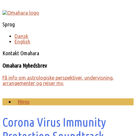
Gå
til
indhold
Sprog
Dansk
English
Kontakt Omahara
Omahara Nyhedsbrev
Få info om astro­lo­giske perspek­tiver, under­visning,
arrange­menter og rejser mv.
Menu
Corona Virus Immunity