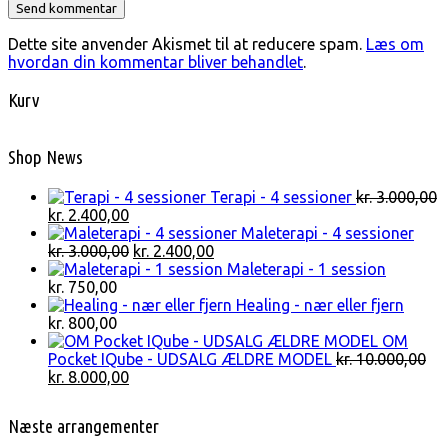
Dette site anvender Akismet til at reducere spam.
Læs om
hvordan din kommentar bliver behandlet
.
Kurv
Shop News
Terapi - 4 sessioner
kr.
3.000,00
Den
Den
kr.
2.400,00
oprindelige
aktuelle
Maleterapi - 4 sessioner
pris
pris
Den
Den
kr.
3.000,00
kr.
2.400,00
var:
er:
oprindelige
aktuelle
Maleterapi - 1 session
kr. 3.000,00.
kr. 2.400,00.
pris
pris
kr.
750,00
var:
er:
Healing - nær eller fjern
kr. 3.000,00.
kr. 2.400,00.
kr.
800,00
OM
Pocket IQube - UDSALG ÆLDRE MODEL
kr.
10.000,00
Den
Den
kr.
8.000,00
oprindelige
aktuelle
pris
pris
Næste arrangementer
var:
er:
kr. 10.000,00.
kr. 8.000,00.