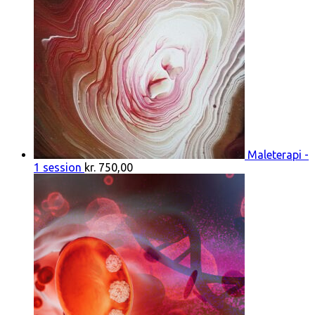
Maleterapi -
1 session
kr.
750,00