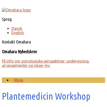
Gå
til
indhold
Sprog
Dansk
English
Kontakt Omahara
Omahara Nyhedsbrev
Få info om astro­lo­giske perspek­tiver, under­visning,
arrange­menter og rejser mv.
Menu
Plantemedicin Workshop