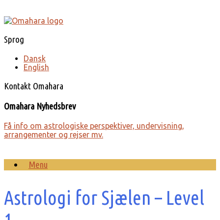
Gå
til
indhold
Sprog
Dansk
English
Kontakt Omahara
Omahara Nyhedsbrev
Få info om astro­lo­giske perspek­tiver, under­visning,
arrange­menter og rejser mv.
Menu
Astrologi for Sjælen – Level