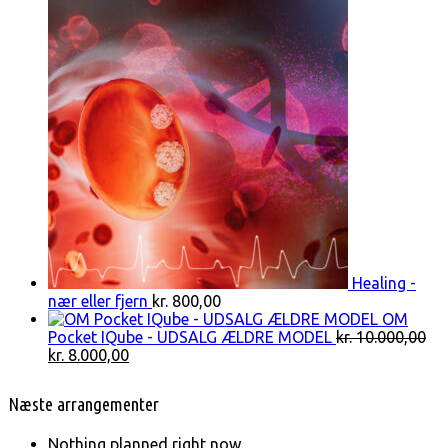
Healing -
nær eller fjern
kr.
800,00
OM
Pocket IQube - UDSALG ÆLDRE MODEL
kr.
10.000,00
Den
Den
kr.
8.000,00
oprindelige
aktuelle
pris
pris
Næste arrangementer
var:
er:
kr. 10.000,00.
kr. 8.000,00.
Nothing planned right now