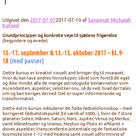
1
Udgivet den
2017-07-07
2017-07-10
af
Savannah Michalah
Kofoed
Grundprincipper og konkrete veje til sjælens frigørelse
(begyndere og øvede)
15.-17. september & 13.-15. oktober 2017 – kl. 9-
18
(med pauser)
Dette kursus er kreativt visuelt and bringer dig til niveauet,
hvor du kan lave andres horoskoper, såvel som forstå dit eget
og ikke mindst alle de mange astrologiske benævnelser som
Ascendanten, aspekter, sekstiler osv., så du ved, hvad der tales
om og kan beriges derved. Det er super informerende og
transformativt.
Dette Astro kursus inkluderer dit fulde fødselshoroskop – med
korrigeret fødselstidspunkt (til værdi af 3000,-), hvor de 7 store
planeter Solen, Månen, Saturn, Mars, Jupiter, Venus og Merkur,
samt Måneknuder og Uranus, Neptun og Pluto er afklaret +
disses aspekter, transcendente potentiale og de fantastiske
kosmiske love 1-12 med healing samt visuel udformning af