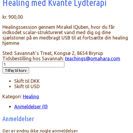
Healing med Kvante Lydterapi
kr.
900,00
Healingssession gennem Mirakel IQuben, hvor du får
indkodet scalar-struktureret vand med dig og dine
sjælstoner på en medbragt USB til at fortsætte din healing
hjemme
Sted: Savannah’s Treat, Kongsø 2, 8654 Bryrup
Tidsbestilling hos Savannah:
teachings@omahara.com
Healing
med
Tilføj til kurv
Kvante
Lydterapi
Skift til DKK
antal
Skift til USD
Kategori:
Healing
Anmeldelser (0)
Anmeldelser
Der er endnu ikke nogle anmeldelser.