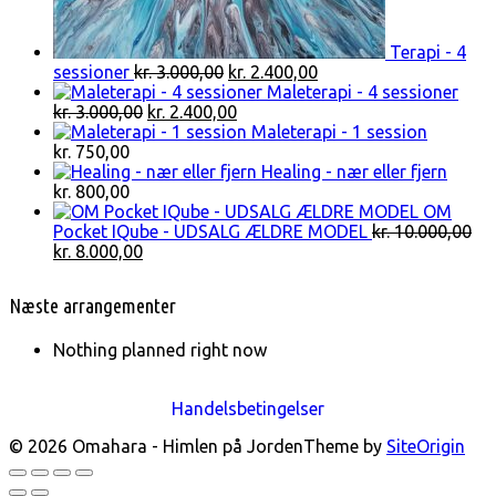
Terapi - 4
Den
Den
sessioner
kr.
3.000,00
kr.
2.400,00
oprindelige
aktuelle
Maleterapi - 4 sessioner
Den
pris
Den
pris
kr.
3.000,00
kr.
2.400,00
oprindelige
var:
aktuelle
er:
Maleterapi - 1 session
pris
kr. 3.000,00.
pris
kr. 2.400,00.
kr.
750,00
var:
er:
Healing - nær eller fjern
kr. 3.000,00.
kr. 2.400,00.
kr.
800,00
OM
Pocket IQube - UDSALG ÆLDRE MODEL
kr.
10.000,00
Den
Den
kr.
8.000,00
oprindelige
aktuelle
pris
pris
Næste arrangementer
var:
er:
kr. 10.000,00.
kr. 8.000,00.
Nothing planned right now
Handelsbetingelser
© 2026 Omahara - Himlen på Jorden
Theme by
SiteOrigin