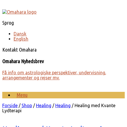
Gå
til
indhold
Sprog
Dansk
English
Kontakt Omahara
Omahara Nyhedsbrev
Få info om astro­lo­giske perspek­tiver, under­visning,
arrange­menter og rejser mv.
Menu
Forside
/
Shop
/
Healing
/
Healing
/ Healing med Kvante
Lydterapi