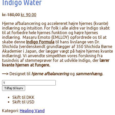
Indigo Water
Den
Den
kr.
180,00
kr.
90,00
oprindelige
aktuelle
Hjerne afbalancering og accelereret højre hjernes (kvante)
pris
pris
indlæring og intuition. For folk i alle aldre var Indigo skabt
var:
er:
til at forbedre hele hjernes funktion og højre hjernes
kr. 180,00.
kr. 90,00.
indlæring. Masaru Emoto (EMLLOY) opfordrede os til at
skabe denne
Indigo Formula
til hans livslange ven Dr.
Shichida (verdenskendt grundlægger af 350 Shichida Børne
Akademier i Japan, der lægger vægt på højre hjernes kvante
indlæring). Vi anvendte simpelthen vores forskning fra
tusindvis af stemmeprøver for at udvikle Indigo, der
lærer
kvante hjernen at fungere
.
—>
Designet til
hjerne afbalancering
og
sammenhæng.
Indigo
Water
Tilføj til kurv
antal
Skift til DKK
Skift til USD
Kategori:
Healing Vand