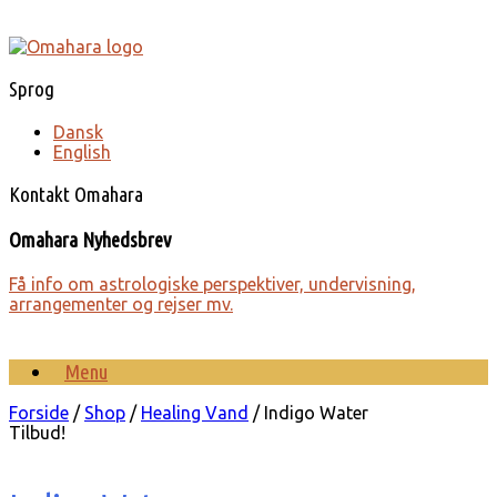
Gå
til
indhold
Sprog
Dansk
English
Kontakt Omahara
Omahara Nyhedsbrev
Få info om astro­lo­giske perspek­tiver, under­visning,
arrange­menter og rejser mv.
Menu
Forside
/
Shop
/
Healing Vand
/ Indigo Water
Tilbud!