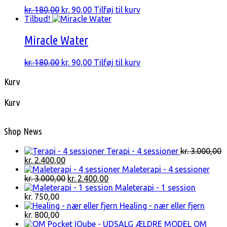
Den
Den
kr.
180,00
kr.
90,00
Tilføj til kurv
oprindelige
aktuelle
Tilbud!
pris
pris
var:
er:
Miracle Water
kr. 180,00.
kr. 90,00.
Den
Den
kr.
180,00
kr.
90,00
Tilføj til kurv
oprindelige
aktuelle
pris
pris
Kurv
var:
er:
kr. 180,00.
kr. 90,00.
Kurv
Shop News
Terapi - 4 sessioner
kr.
3.000,00
Den
Den
kr.
2.400,00
oprindelige
aktuelle
Maleterapi - 4 sessioner
pris
pris
Den
Den
kr.
3.000,00
kr.
2.400,00
var:
er:
oprindelige
aktuelle
Maleterapi - 1 session
kr. 3.000,00.
kr. 2.400,00.
pris
pris
kr.
750,00
var:
er:
Healing - nær eller fjern
kr. 3.000,00.
kr. 2.400,00.
kr.
800,00
OM