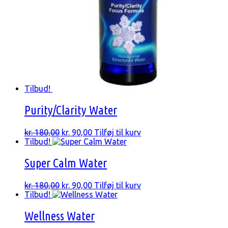
Tilbud!
Purity/Clarity Water
Den
Den
kr.
180,00
kr.
90,00
Tilføj til kurv
oprindelige
aktuelle
Tilbud!
pris
pris
var:
er:
Super Calm Water
kr. 180,00.
kr. 90,00.
Den
Den
kr.
180,00
kr.
90,00
Tilføj til kurv
oprindelige
aktuelle
Tilbud!
pris
pris
var:
er:
Wellness Water
kr. 180,00.
kr. 90,00.