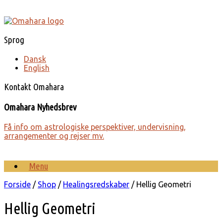
Gå
til
indhold
Sprog
Dansk
English
Kontakt Omahara
Omahara Nyhedsbrev
Få info om astro­lo­giske perspek­tiver, under­visning,
arrange­menter og rejser mv.
Menu
Forside
/
Shop
/
Healingsredskaber
/ Hellig Geometri
Hellig Geometri