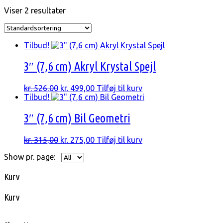
Viser 2 resultater
Tilbud!
3″ (7,6 cm) Akryl Krystal Spejl
Den
Den
kr.
526,00
kr.
499,00
Tilføj til kurv
oprindelige
aktuelle
Tilbud!
pris
pris
var:
er:
3″ (7,6 cm) Bil Geometri
kr. 526,00.
kr. 499,00.
Den
Den
kr.
315,00
kr.
275,00
Tilføj til kurv
oprindelige
aktuelle
Show pr. page:
pris
pris
var:
er:
kr. 315,00.
kr. 275,00.
Kurv
Kurv