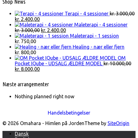
Shop News
Terapi - 4 sessioner
kr.
3.000,00
Den
Den
kr.
2.400,00
oprindelige
aktuelle
Maleterapi - 4 sessioner
pris
pris
Den
Den
kr.
3.000,00
kr.
2.400,00
var:
er:
oprindelige
aktuelle
Maleterapi - 1 session
kr. 3.000,00.
kr. 2.400,00.
pris
pris
kr.
750,00
var:
er:
Healing - nær eller fjern
kr. 3.000,00.
kr. 2.400,00.
kr.
800,00
OM
Pocket IQube - UDSALG ÆLDRE MODEL
kr.
10.000,00
Den
Den
kr.
8.000,00
oprindelige
aktuelle
pris
pris
Næste arrangementer
var:
er:
kr. 10.000,00.
kr. 8.000,00.
Nothing planned right now
Handelsbetingelser
© 2026 Omahara - Himlen på Jorden
Theme by
SiteOrigin
Dansk