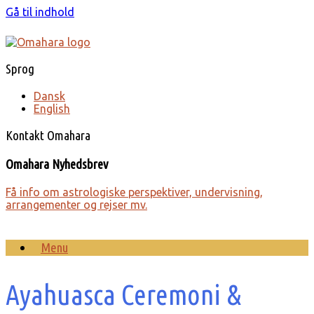
Gå til indhold
Sprog
Dansk
English
Kontakt Omahara
Omahara Nyhedsbrev
Få info om astro­lo­giske perspek­tiver, under­visning,
arrange­menter og rejser mv.
Menu
Ayahuasca Ceremoni &